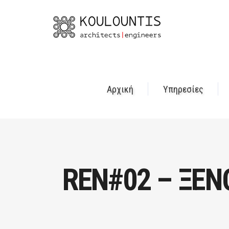
Αρχική
Υπηρεσίες
REN#02 – ΞΕ