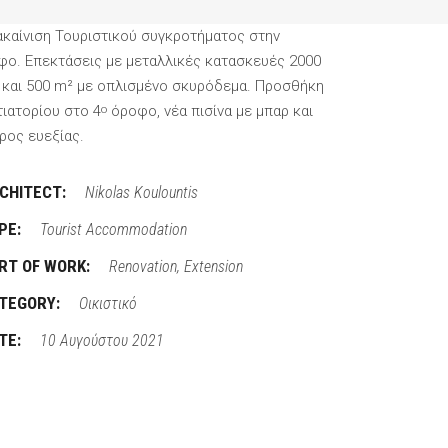
ακαίνιση Τουριστικού συγκροτήματος στην
φο. Επεκτάσεις με μεταλλικές κατασκευές 2000
 και 500 m² με οπλισμένο σκυρόδεμα. Προσθήκη
τιατορίου στο 4
όροφο, νέα πισίνα με μπαρ και
ο
ρος ευεξίας.
CHITECT:
Nikolas Koulountis
PE:
Tourist Accommodation
RT OF WORK:
Renovation, Extension
TEGORY:
Οικιστικό
TE:
10 Αυγούστου 2021