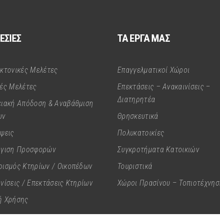
ΕΣΙΕΣ
ΤΑ ΕΡΓΑ ΜΑΣ
εκτονικές Μελέτες
Επαγγελματικοί Χώροι
κές Μελέτες
Επεκτάσεις – Ανακαινίσεις –
Διατηρητέα
ειακή Απόδοση & Αναβάθμιση
ων
Θρησκευτικά
ψεις
Πολυκατοικίες
όγιση Προσφορών
Συγκροτήματα Κατοικιών
ρισμός Κτηρίων / Οικοπέδων
Τουριστικά
νίσεις / Επεκτάσεις Κτηρίων
Χώροι Πρασίνου – Τοπιοτέχνησ
ή Χρήσης