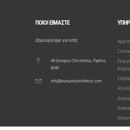
ΠΟΙΟΙ ΕΙΜΑΣΤΕ
ΥΠΗΡ
Δημιουργούμε για εσάς
Αρχιτ
Στατι
44 Georgiou Christoforou, Paphos,
Ενεργ
8046
Κτηρί
Επιβλέ
info@koulountisarchitects.com
Αξιολ
Διαχω
Ανακαι
Αλλαγ