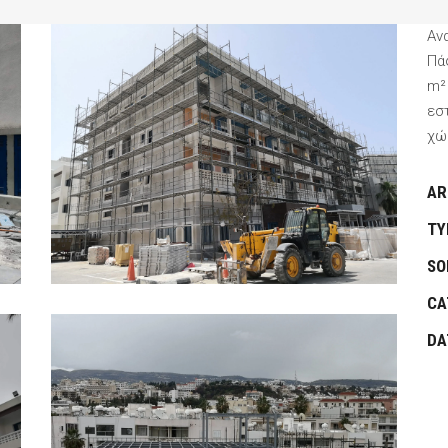
Αν
Πά
m²
εσ
χώ
AR
TY
SO
CA
DA