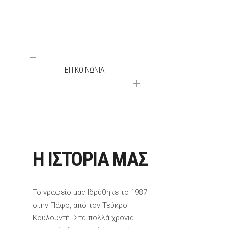
ΕΠΙΚΟΙΝΩΝΗΣΤΕ ΜΑΖΙ ΜΑΣ ΜΕ EMAIL Η
ΠΑΡΤΕ ΜΑΣ ΤΗΛΕΦΩΝΟ ΣΤΟ
+357 26 935
786
.
ΕΠΙΚΟΙΝΩΝΙΑ
Η ΙΣΤΟΡΙΑ ΜΑΣ
Το γραφείο μας Ιδρύθηκε το 1987
στην Πάφο, από τον Τεύκρο
Κουλουντή. Στα πολλά χρόνια